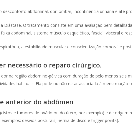
desconforto abdominal, dor lombar, incontinência urinária e até pro
 da Diástase. O tratamento consiste em uma avaliação bem detalhada
aixa abdominal, sistema músculo esquelético, fascial, visceral e respi
spiratória, a estabilidade muscular e conscientização corporal e post
r necessário o reparo cirúrgico.
a dor na região abdomino-pélvica com duração de pelo menos seis me
atividades habituais. Ela pode ou não estar associada à menstruação o
ede anterior do abdômen
(cistos e tumores de ovário ou do útero, por exemplo) e de origem nã
exemplos: desvios posturais, hérnia de disco e trigger points).