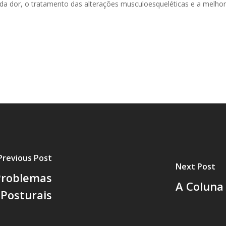
o da dor, o tratamento das alterações musculoesqueléticas e a melhor
Previous Post
Next Post
Problemas
A Coluna
Posturais